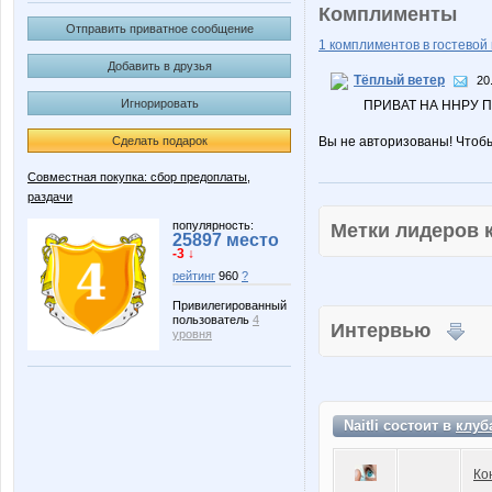
Комплименты
Отправить приватное сообщение
1 комплиментов в гостевой 
Добавить в друзья
Тёплый ветер
20
Игнорировать
ПРИВАТ НА ННРУ 
Сделать подарок
Вы не авторизованы! Чтоб
Совместная покупка: сбор предоплаты,
раздачи
популярность:
Метки лидеров
25897 место
-3 ↓
рейтинг
960
?
Привилегированный
пользователь
4
Интервью
уровня
Naitli состоит в
клуб
Ко