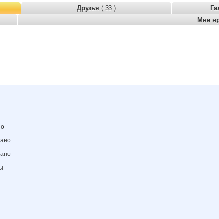
Друзья
( 33 )
Га
Мне н
но
зано
зано
ны