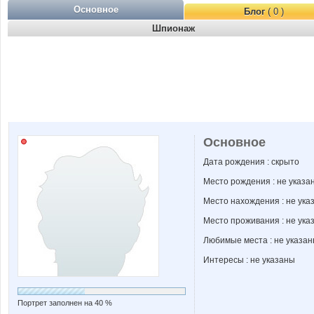
Основное
Блог
( 0 )
Шпионаж
Основное
Дата рождения : скрыто
Место рождения : не указа
Место нахождения : не ука
Место проживания : не ука
Любимые места : не указа
Интересы : не указаны
Портрет заполнен на 40 %