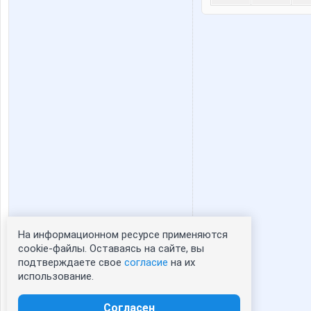
На информационном ресурсе применяются
Статистика портрета:
cookie-файлы. Оставаясь на сайте, вы
подтверждаете свое
согласие
на их
сейчас просматривают портрет - 0
использование.
зарегистрированные пользователи
посетившие портрет за 7 дней - 0
Согласен