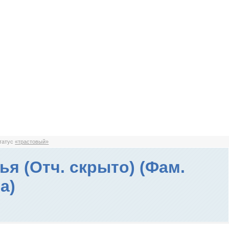
статус
«трастовый»
ья (Отч. скрыто) (Фам.
а)