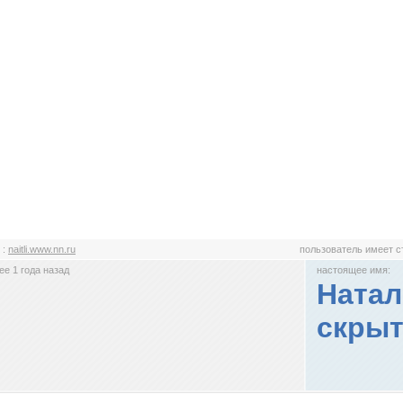
i
:
naitli.www.nn.ru
пользователь имеет 
е 1 года назад
настоящее имя:
Натал
скрыт