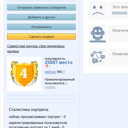
LanaNN
Lonza
Этот блог
Отправить приватное сообщение
блогеров
.
Добавить в друзья
Игнорировать
Pozitiv4ik
Pris
Посетит
Сделать подарок
Совместная покупка: сбор предоплаты,
раздачи
XMSX
Ya
Посмотре
популярность:
25897 место
-3 ↓
рейтинг
960
?
ermolo4ka
letin
Привилегированный
пользователь
4
уровня
Флёнушка
Ильян
Статистика портрета:
сейчас просматривают портрет - 0
зарегистрированные пользователи
посетившие портрет за 7 дней - 0