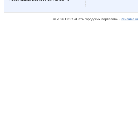
Львиное_СЕРДЦЕ
Майя!
© 2026 ООО «Сеть городских порталов» ·
Реклама н
Турбомодная
Улена