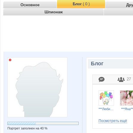
Блог
( 0 )
Основное
Др
Шпионаж
Блог
27
***Любимка***
***Яна**
Посмотреть ещё
Портрет заполнен на 40 %